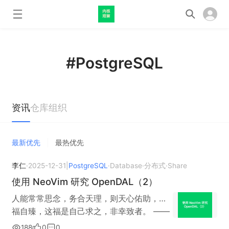
#PostgreSQL
资讯
仓库
组织
最新优先
最热优先
李仁
·
2025-12-31
|
PostgreSQL
·
Database
·
分布式
·
Share
使用 NeoVim 研究 OpenDAL（2）
人能常常思念，务合天理，则天心佑助，多
福自臻，这福是自己求之，非幸致者。 ——
张居正《四书直解》 写在前面 本文将会详细
188
0
0