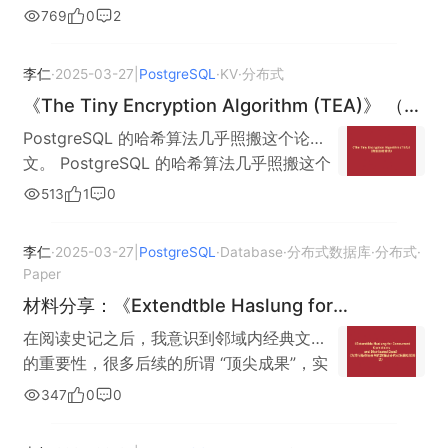
环境。 # 使用 psql 直接连接到
德。 ——《史记》 OpenDAL 的项目目标在
769
0
2
--features services-postgresql 解决可能
是一个采用 Rust 语言编写而成的函数库，
需要将 PostgreSQL Service 的实现代码从
PostgreSQL # 这个测试可以判断你的环境
于，屏蔽具体存储软件的细节，为各种数据
的 'role ... does not exist' 问题 在默认安装
使用类文件系统的接口形式统一化各个存储
KV Adapter 中抽离出来），因此，本文计
变量是否配置正确 # 以及 PostgreSQL 服务
应用程序提供统一的“文件资源访问接口”
的 PostgreSQL 中，对于本地连接采用的是
后端的访问，进而降低研发的成本。 而
划介绍一下 PostgreSQL Service 的实现思
李仁
·
2025-03-27
|
PostgreSQL
·
KV
·
分布式
端是否能够正常运行 psql -d postgres 在这
（“One Layer, All Storage”），而在本文
Peer 验证方式，这种方式就是根据当前操作
OpenDAL 项目的 Memory 服务，通过阅读
路，阐述我的改进思路，以及 KV Adapter
个基础上面，下载 OpenDAL 的 Dev 版本。
《The Tiny Encryption Algorithm (TEA)》 （微
中，我们将会阐述如何使用 OpenDAL 项目
系统的用户名称，作为连接 PostgreSQL 的
项目研究人员历史上的发言材料（项目不仅
的有关内容，为下一步的具体改进工作提供
git clone
型加密算法）
连接到 PostgreSQL。 （本文将会使用
PostgreSQL 的哈希算法几乎照搬这个论
用户名称（而且无视 psql -U 指定用户
仅只是有文档和代码，研究背后的交流也是
参考（OpenDAL 项目的一个重大缺点，就
https://github.com/apache/opendal.git
OpenDAL 的 Rust 接口连接 PostgreSQL）
文。 PostgreSQL 的哈希算法几乎照搬这个
名），因此如果我们贸然直接连接，往往会
探究各个模块设计原理的重要一环，许多项
是缺少很多 “面向圈外” 的材料，很多深度内
配置我们自己的开发文件夹 cd
环境准备 我们假定你的系统工作于 类 Linux
论文。 《The Tiny Encryption Algorithm
出现如下的问题： （可以看出，两者本质上
目都为这种历史发言设计了存储机制，如
513
1
0
容只有能够融入社区的人才能够了解，这种
opendal/core mkdir dev 之后，调整
之下，同时已经安装了如下的软件： git #
(TEA)》 （微型加密算法）材料下载
就是对于同一种问题的不同表述） 解决的办
PostgreSQL 的邮件存储，Github 的 Issue-
“精英作派” 就我看来严重地限制了
OpenDAL core 目录下面的 Cargo.toml 文
假定系统为 Ubuntu sudo apt -y install git
法就是调整验证方式，继续使用 psql 连接
Pr-Discussion 等），我们可以发现： 设计
OpenDAL 的发展，无论是现在还是将来都
件。 把 dev 文件夹和其附属目录加入到
李仁
·
2025-03-27
|
PostgreSQL
·
Database
·
分布式数据库
·
分布式
·
PostgreSQL 初始化环境配置 # 假定系统为
PostgreSQL，执行 show hba_file; 之后，
Memory 服务的初衷，是为了简化用户的测
是，因为采取了类似发展模式的项目还有一
Paper
Workspace 标签下面的 Members 里面（这
Ubuntu sudo apt -y install gcc make gdb
使用 sudo nvim [文件地址] 调整验证方式为
试工作，而在随后，Memory 服务开始逐步
个，就是 Emacs，如今该项目虽靠着历史名
是 Rust 特有的 “工作空间” 理念，是为大型
材料分享：《Extendtble Haslung for
pkg-config libreadline-dev libicu-dev
trust（参考
拓展实现其它的功能，并在随后伴随着
气保持着惯性发展，但是肉眼可见的，正在
项目中一个或者数个模块的开发、测试、改
Concurrent Operations and Dlstrlbuted
libldap2-dev uuid-dev tcl-dev libperl-dev
在阅读史记之后，我意识到邻域内经典文章
https://www.postgresql.org/docs/current
OpenDAL 接口本身的更新而展开了重构...
走下坡路...我希望 OpenDAL 不要犯同样的
进准备的，具体可以参考 《Rust 官方网站
Data》 （为并行操作与分布式数据设计的可拓展
python3-dev bison flex openssl libssl-
的重要性，很多后续的所谓 “顶尖成果”，实
/auth-trust.html）。 使用 :w 保存之后，执
而在这里，我们可以简单研究 《refactor:
错误）。 PostgreSQL Service 简介及原理
有关 Workspace 的部分》。 就此，我们即
dev libpam-dev libxml2-dev libxslt-dev
哈希算法）
际上都还是在这些经典文章的框架内解决问
行 sudo systemctl restart postgresql 重
Implement memory services by generic
347
0
0
分析 PostgreSQL Service 是 OpenDAL 负
可以在 dev 目录下面展开我们的开发工作，
libossp-uuid-dev libselinux-dev gettext #
题。 就像二十四史，无书能高出史记者。
启 postgresql. 调整项目代码 重新打开
kv》 这个 Pr，从现场经验理解 git 项目这几
责对接 PostgreSQL 的部分，依托了 sqlx
方法就是为每一个想要改进或者测试的模块
下载 PostgreSQL 源代码仓库 git clone
《Extendtble Haslung for Concurrent
neovim_postgresql 下 src 目录里面的
个功能的综合使用。 检查 Remove debug