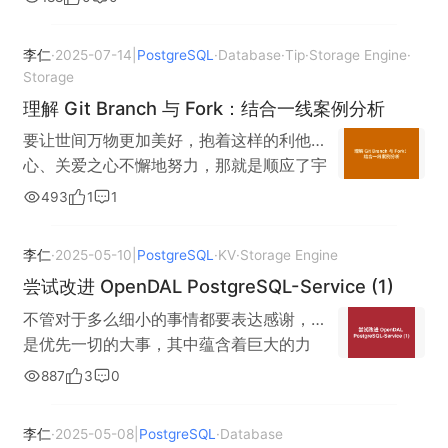
阐述如何测试 OpenDAL 的 PostgreSQL 特
性。 搭建 PostgreSQL 环境 # 假定在
李仁
·
2025-07-14
|
PostgreSQL
·
Database
·
Tip
·
Storage Engine
·
Fedora Linux 环境下 sudo dnf install
Storage
postgresql-server sudo /usr/pgsql-
理解 Git Branch 与 Fork：结合一线案例分析
18/bin/postgresql-18-setup initdb sudo
systemctl enable postgresql-18 sudo
要让世间万物更加美好，抱着这样的利他之
systemctl start postgresql-18 sudo
心、关爱之心不懈地努力，那就是顺应了宇
passwd -d postgres # 在调整验证方式
宙的潮流， 就能度过幸福的人生。 相反，憎
493
1
1
前，需要先切换用户为 postgres 再连接 su
恨、嫉妒他人，只想自己占便宜，充满利己
postgres psql -d postgres 按照上述步骤
之心的人，他们的人生将越发糟糕。 —— 稻
李仁
·
2025-05-10
|
PostgreSQL
·
KV
·
Storage Engine
以后，尝试执行 SELECT VERSION(); （这
盛和夫《活法》 所有采用 git 管理源代码的
尝试改进 OpenDAL PostgreSQL-Service (1)
便是 PostgreSQL 正确安装以后的场景） 测
软件，均遵循如下的模式： （完成小的修订
试数据准备 （首先，我们需要理解
一样通过 git commit 实现小版本迭代，到
不管对于多么细小的事情都要表达感谢，这
OpenDAL 看待 PostgreSQL 等数据存储后
达一定程度以后，通过 git tag 标记某一个
是优先一切的大事，其中蕴含着巨大的力
端的方式：文件系统） /* 假定已经通过
小版本号，作为大的迭代的体现）
量。感谢是万能药，感谢不仅能把自己引向
887
3
0
psql 连接到 PostgreSQL，数据库为
（PostgreSQL 17.5 版本发布时的提交信
愉悦的境界，同时，也会让周围的人快乐起
postgres */ /* 创建名为 example 的数据表
息，这里以网页形式呈现，可以发现这个
来。 ——稻盛和夫《思维方式》 现在，通过
李仁
·
2025-05-08
|
PostgreSQL
·
Database
*/ create table example ( /* "文件名" */
commit 也被打上了 tag） 而当我们在源代
前面一段时间的学习，我对 OpenDAL 建立