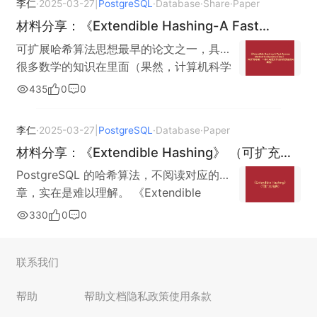
中有关 PostgreSQL 的部分 加以实现，理解
设立一个对应的小项目文件夹。 为
李仁
·
2025-03-27
|
PostgreSQL
·
Database
·
Share
·
Paper
git://git.postgresql.org/git/postgresql.git
Operations and Dlstrlbuted Data》 （为
main.rs，调整代码为： use
log 这个 commit，可以发现，正如 commit
PostgreSQL Service 有助于我们更为深刻
PostgreSQL 的测试做准备 比如本文希望测
材料分享：《Extendible Hashing-A Fast
# 编译 PostgreSQL，安装 PostgreSQL 至
并行操作与分布式数据设计的可拓展哈希算
anyhow::Result; use opendal::Operator;
所描述的一样，主要的意义正是移出一些调
地掌握 OpenDAL，以及 Rust 中操作数据库
试的是 OpenDAL 的 PostgreSQL-Service
用户主目录下 cd postgresql ./configure --
Access Method for Dynamic Files》 （可扩充
法）材料下载
可扩展哈希算法思想最早的论文之一，具有
use opendal::services::Postgresql; ```rust
试信息。 由此，我们就可以对 Git Branch
的知识。 PostgreSQL Service 实现思路：
部分，我们就可以创建一个名为
prefix=$HOME/postgres --exec-
哈希：一种为动态文件设计的快速访问算法）
很多数学的知识在里面（果然，计算机科学
#[tokio::main] async fn main() -> Result {
功能建立一个基础的理解：在同一个仓库的
本质上是用关系型数据表模拟存储文件数据
“try_postgresql” 的小项目。 # 每一个模块
prefix=$HOME/postgres make install #
就是数学学问）。 《Extendible Hashing-A
let builder = Postgresql::default()
之中，设立不同的 Branch 进行研究，并将
这里，我们沿用 《测试 OpenDAL：以
435
0
0
都可以成为一个小项目，而这些小项目就构
导入环境变量 echo 'export
Fast Access Method for Dynamic Files》
.root("/")
一个代码分支作为 主代码分支，作为软件对
PostgreSQL Service 为例》 中的案例程
成了一个个庞大工程的基石 cargo new
PATH=$PATH:$HOME/postgres:$HOME/
（可扩充哈希：一种为动态文件设计的快速
.connection_string("postgresql://localhos
外发行的版本。 （OpenDAL 有许多的分
序，并将其修改为如下的形式： use
try_postgresql cd try_postgresql cargo
李仁
·
2025-03-27
|
PostgreSQL
·
Database
·
Paper
postgres/bin' >> $HOME/.bashrc echo
访问算法）材料下载
t/postgres") .table("example")
支，负责不同的部分的研究） 实践分析：一
anyhow::Result; use
run Rust 新创建的项目都会输出一句
'export
材料分享：《Extendible Hashing》 （可扩充哈
.key_field("filename")
个被拒绝的 Pr 在这里，可以发现代码仓库实
opendal::services::Postgresql; use
“Hello，world！” 同时，我们也需要启动
LD_LIBRARY_PATH=$LD_LIBRARY_PATH:
希）
.value_field("filedata"); let op =
际上被交由不同的人员进行管理，但是在实
PostgreSQL 的哈希算法，不阅读对应的文
opendal::Operator; #[tokio::main] async
PostgreSQL 服务端（重复：本文所使用的
$HOME/postgres/lib' >> $HOME/.bashrc
Operator::new(builder)?.finish(); /* 将
际运行上，个人研究者会将自身的研究结果
章，实在是难以理解。 《Extendible
fn main() -> Result { let builder =
PostgreSQL 是 《使用 OpenDAL 连接
# 初始化数据库 initdb
`Hello PostgreSQL` 写入到一个名为
（以代码形式体现）交由开源社区进行审
Hashing》 材料下载
Postgresql::default() .root("/") /* 假定你的
PostgreSQL》 一文的延续，因此
330
0
0
$HOME/postgres/data 数据表准备
`postgres.txt` 的文件夹中 */
核，并决定是否成为开源社区对外提供的项
用户名为 user_name */
OpenDAL 所使用的数据表等都是同该文章
OpenDAL 将 PostgreSQL 抽象为文件系统
op.write("postgres.txt", "Hello
目代码的一部分。 实践分析：PostgreSQL
.connection_string("postgresql://127.0.0.1:
中的表保持一致的），用以应对即将到来的
的原理如图所示： 因此，对于 PostgreSQL
PostgreSQL").await?; /* 构建 Reader */
与 IvorySQL、Apache CloudBerry 在这
联系我们
5432/postgres") /* 使用我们前面创建的
OpenDAL 连接。 # 使用 psql 连接
而言，我们必须准备一张与图中格式相互匹
let bs = op.read("postgres.txt").await?; /*
里，我们引用 PostgreSQL 以及其衍生孵化
example 表 */ .table("example") /* 存储文
PostgreSQL psql -d postgres # 创建为本
配的数据表，以供 OpenDAL 应用程序使
帮助
帮助文档
隐私政策
使用条款
提取 Buffer 中的内容，即为文件内容 */
项目 IvorySQL，Apache CloudBerry 作为
件名的数据列 */ .key_field("filename") /*
次测试准备的数据表 create table
用： # 运行 PostgreSQL 服务端 postgres
println!("{:?}",
分析的案例，他们也是对于 PostgreSQL 的