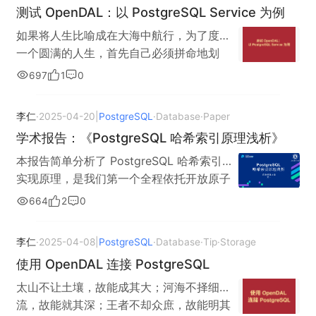
测试 OpenDAL：以 PostgreSQL Service 为例
filename text, /* "文件数据" */ filedata
码目录下面，通过 git log 指令，即可以看
了一个基本的理解，同时对于怎么展开进一
bytea, /* 用于存储 "文件名" 的一列必须具
待每一次版本的迭代简介。 （对
步改进，也有了基本的思考，其成果体现在
如果将人生比喻成在大海中航行，为了度过
有唯一性约束，否则 OpenDAL 会报错 */
PostgreSQL 某个滚动版本作 git log，里面
如下的两篇文章与 Issue 上面： 《使用
一个圆满的人生，首先自己必须拼命地划
unique(filename) ); OpenDAL 追求接口一
的三次提交，均是针对文档的改动） 而正如
OpenDAL 连接 PostgreSQL》 （以用户视
船。同时也需要伙伴的协助，需要他人的帮
697
1
0
致性的做法，在统一各个存储后端访问 api
同项目本身乃至于技术路线有时候会出现分
角阐述如何使用 OpenDAL 的 PostgreSQL
助。 但是仅凭这些，还无法到达遥远的目的
的同时，往往也使得我们 很难以发挥出每个
叉（Fork）一样，我们的软件有时候也需要
Service 服务） 《测试 OpenDAL：以
地。只有借助推动航船前进的他力之风，航
李仁
·
2025-04-20
|
PostgreSQL
·
Database
·
Paper
存储后端可能有的独特特性的能力 （好的研
同时针对多个版本进行维护，这个时候就需
PostgreSQL Service 为例》 （更进一步，
船才能驶入大洋，才能开始真正的航海。
发要能够在两者中取得平衡）。 OpenDAL
要我们依托 Git 中的 Branch 功能展开工作
学术报告：《PostgreSQL 哈希索引原理浅析》
以研发人员视角阐述如何研究 OpenDAL 并
—— 稻盛和夫 《思维方式》 OpenDAL 项
PostgreSQL 测试项目准备 在已经 clone 好
（从某种意义上面而言，项目与技术路线的
验证自己的修改行为） New feature:
目简介 OpenDAL 项目是一款虚拟的文件系
本报告简单分析了 PostgreSQL 哈希索引的
的 opendal 目录下，执行如下指令： # 我
分叉，就是一个大型的 Git Branch，就比如
PostgreSQL-Service Support copy &
统，它试图使用文件模型抽象化所有的存储
实现原理，是我们第一个全程依托开放原子
们的实验将在一个新的 work 分支上面展开
Ubuntu 与 Fedora Linux，底子里面依旧是
rename （计划为 OpenDAL 的
后端，进而降低各类工程的建设成本（这就
开源基金会平台完成研究的报告。 报告下载
664
2
0
git branch work git checkout work # 创
Linux，但是往上的细节迭代中则存在着许多
PostgreSQL Service 带来 rename 与 copy
像 Java 的一处编译四处运行）。 目前
地址 《PostgreSQL 哈希索引浅析》PDF 版
建所需 Rust 项目，引入特性 cargo new
不一样的地方）。 这里我们以 Apache
功能，并阐述自己的设计思路） 而在提出构
OpenDAL 已经进入 Apache 基金会，并完
本 《PostgreSQL 哈希索引浅析》PPT 版本
neovim_postgresql cd
OpenDAL 的某次迭代更新作为切入的口
李仁
·
2025-04-08
|
PostgreSQL
·
Database
·
Tip
·
Storage
想的基础上，@XuanWo 建议：“I’m
成毕业流程，成为国际顶级开源项目之一。
特别感谢
neovim_postgresql cargo add anyhow
子。 实践分析：Apache OpenDAL
guessing we need to migrate PG away
使用 OpenDAL 连接 PostgreSQL
环境配置 请参考《使用 OpenDAL 连接
tokio # 打开 tokio 库的全部特性 cargo
Memory 服务的改进 Apache OpenDAL 的
from the KV adapter before
PostgreSQL》这篇文章，在你的系统上面配
太山不让土壤，故能成其大；河海不择细
add tokio --features full # 打开 OpenDAL
简介可以查看我之前撰写的文章《OpenDAL
implementing this: #5739”（我认为在
置好 OpenDAL 与 PostgreSQL 协同工作的
流，故能就其深；王者不却众庶，故能明其
PostgreSQL 服务特性 cargo add opendal
项目简介：一个通用的存储接口方案》，它
OpenDAL 实现 #5739 号 Issue 之前，我们