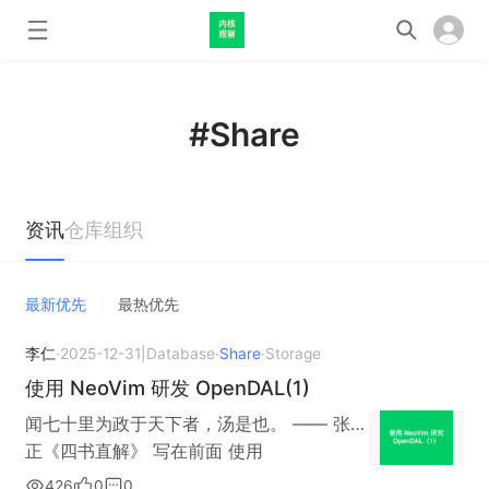
#Share
资讯
仓库
组织
最新优先
最热优先
李仁
·
2025-12-31
|
Database
·
Share
·
Storage
使用 NeoVim 研发 OpenDAL(1)
闻七十里为政于天下者，汤是也。 —— 张居
正《四书直解》 写在前面 使用
Vim/NeoVim/Emacs 的最大动力，就在于
426
0
0