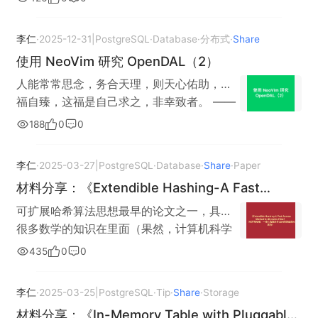
他们可以提供最为流畅的编辑体验（这是
vscode 永远给不出来的）,在这篇文章中，
李仁
·
2025-12-31
|
PostgreSQL
·
Database
·
分布式
·
Share
我们将会向你阐述如何搭建一个基本的
使用 NeoVim 研究 OpenDAL（2）
NeoVim 研究环境，NeoVim 搭配 lazyvim
包。 我们期待读者具有： 对于 Vim 的基本
人能常常思念，务合天理，则天心佑助，多
了解，已经通过 vimtutor 程序，了解了
福自臻，这福是自己求之，非幸致者。 ——
Vim 的基本编辑方式。 基本的开源经验，理
张居正《四书直解》 写在前面 本文将会详细
188
0
0
解 Linux 命令行，git 程序，能够使用 Linux
阐述如何测试 OpenDAL 的 PostgreSQL 特
安装新的程序。 安装 NeoVim # 假定在
性。 搭建 PostgreSQL 环境 # 假定在
李仁
·
2025-03-27
|
PostgreSQL
·
Database
·
Share
·
Paper
Fedora Linux sudo dnf install nvim 搭配
Fedora Linux 环境下 sudo dnf install
材料分享：《Extendible Hashing-A Fast
lazy.vim git clone
postgresql-server sudo /usr/pgsql-
https://github.om/LazyVim/starter
Access Method for Dynamic Files》 （可扩充
18/bin/postgresql-18-setup initdb sudo
可扩展哈希算法思想最早的论文之一，具有
~/.config/nvim 配置 Rust 语言 curl --
哈希：一种为动态文件设计的快速访问算法）
systemctl enable postgresql-18 sudo
很多数学的知识在里面（果然，计算机科学
proto '=https' --tlsv1.2 -sSf
systemctl start postgresql-18 sudo
就是数学学问）。 《Extendible Hashing-A
435
0
0
https://sh.rustup.rs | sh sudo dnf install
passwd -d postgres # 在调整验证方式
Fast Access Method for Dynamic Files》
rust-analyzer 配置 OpenDAL git clone
前，需要先切换用户为 postgres 再连接 su
（可扩充哈希：一种为动态文件设计的快速
李仁
·
2025-03-25
|
PostgreSQL
·
Tip
·
Share
·
Storage
https://github.com/apache/opendal.git
postgres psql -d postgres 按照上述步骤
访问算法）材料下载
就此，一个基本的研究环境已经搭建完成，
材料分享：《In-Memory Table with Pluggable
以后，尝试执行 SELECT VERSION(); （这